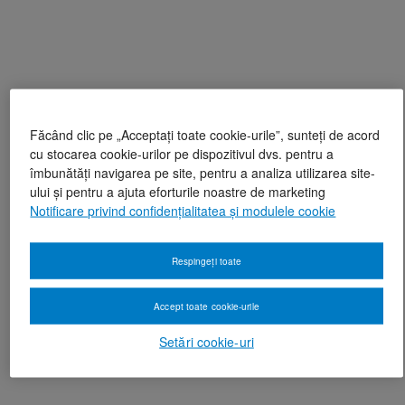
Făcând clic pe „Acceptați toate cookie-urile”, sunteți de acord
cu stocarea cookie-urilor pe dispozitivul dvs. pentru a
îmbunătăți navigarea pe site, pentru a analiza utilizarea site-
ului și pentru a ajuta eforturile noastre de marketing
Notificare privind confidențialitatea și modulele cookie
Respingeți toate
Accept toate cookie-urile
Setări cookie-uri