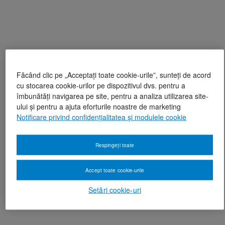
Făcând clic pe „Acceptați toate cookie-urile”, sunteți de acord
cu stocarea cookie-urilor pe dispozitivul dvs. pentru a
îmbunătăți navigarea pe site, pentru a analiza utilizarea site-
ului și pentru a ajuta eforturile noastre de marketing
Notificare privind confidențialitatea și modulele cookie
Respingeți toate
Accept toate cookie-urile
Setări cookie-uri