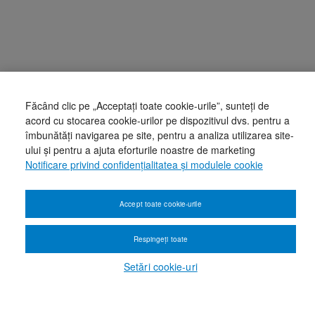
Făcând clic pe „Acceptați toate cookie-urile”, sunteți de
acord cu stocarea cookie-urilor pe dispozitivul dvs. pentru a
îmbunătăți navigarea pe site, pentru a analiza utilizarea site-
ului și pentru a ajuta eforturile noastre de marketing
Notificare privind confidențialitatea și modulele cookie
Accept toate cookie-urile
Respingeți toate
Setări cookie-uri