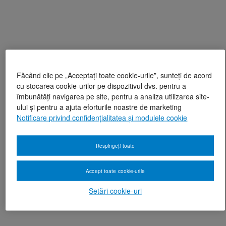
Făcând clic pe „Acceptați toate cookie-urile”, sunteți de acord
cu stocarea cookie-urilor pe dispozitivul dvs. pentru a
îmbunătăți navigarea pe site, pentru a analiza utilizarea site-
ului și pentru a ajuta eforturile noastre de marketing
Notificare privind confidențialitatea și modulele cookie
Respingeți toate
Accept toate cookie-urile
Setări cookie-uri