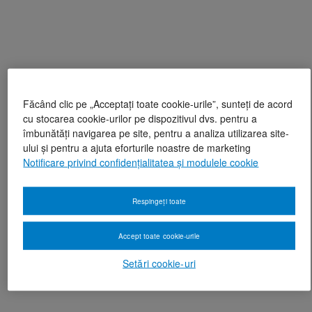
Făcând clic pe „Acceptați toate cookie-urile”, sunteți de acord
cu stocarea cookie-urilor pe dispozitivul dvs. pentru a
îmbunătăți navigarea pe site, pentru a analiza utilizarea site-
ului și pentru a ajuta eforturile noastre de marketing
Notificare privind confidențialitatea și modulele cookie
Respingeți toate
Accept toate cookie-urile
Setări cookie-uri