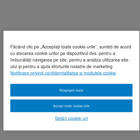
Făcând clic pe „Acceptați toate cookie-urile”, sunteți de acord
cu stocarea cookie-urilor pe dispozitivul dvs. pentru a
îmbunătăți navigarea pe site, pentru a analiza utilizarea site-
ului și pentru a ajuta eforturile noastre de marketing
Notificare privind confidențialitatea și modulele cookie
Respingeți toate
Accept toate cookie-urile
Setări cookie-uri