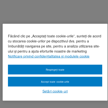
Făcând clic pe „Acceptați toate cookie-urile”, sunteți de acord
cu stocarea cookie-urilor pe dispozitivul dvs. pentru a
îmbunătăți navigarea pe site, pentru a analiza utilizarea site-
ului și pentru a ajuta eforturile noastre de marketing
Notificare privind confidențialitatea și modulele cookie
Respingeți toate
Accept toate cookie-urile
Setări cookie-uri