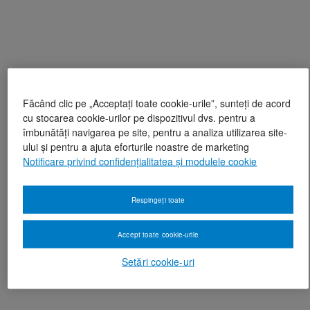
Făcând clic pe „Acceptați toate cookie-urile”, sunteți de acord
cu stocarea cookie-urilor pe dispozitivul dvs. pentru a
îmbunătăți navigarea pe site, pentru a analiza utilizarea site-
ului și pentru a ajuta eforturile noastre de marketing
Notificare privind confidențialitatea și modulele cookie
Respingeți toate
Accept toate cookie-urile
Setări cookie-uri