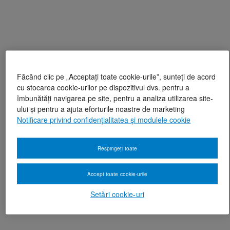
Făcând clic pe „Acceptați toate cookie-urile”, sunteți de acord
cu stocarea cookie-urilor pe dispozitivul dvs. pentru a
îmbunătăți navigarea pe site, pentru a analiza utilizarea site-
ului și pentru a ajuta eforturile noastre de marketing
Notificare privind confidențialitatea și modulele cookie
Respingeți toate
Accept toate cookie-urile
Setări cookie-uri