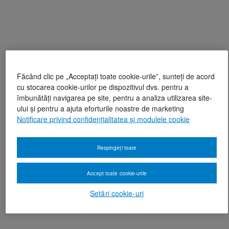
Făcând clic pe „Acceptați toate cookie-urile”, sunteți de acord
cu stocarea cookie-urilor pe dispozitivul dvs. pentru a
îmbunătăți navigarea pe site, pentru a analiza utilizarea site-
ului și pentru a ajuta eforturile noastre de marketing
Notificare privind confidențialitatea și modulele cookie
Respingeți toate
Accept toate cookie-urile
Setări cookie-uri