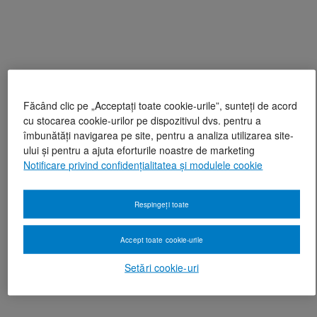
Făcând clic pe „Acceptați toate cookie-urile”, sunteți de acord
cu stocarea cookie-urilor pe dispozitivul dvs. pentru a
îmbunătăți navigarea pe site, pentru a analiza utilizarea site-
ului și pentru a ajuta eforturile noastre de marketing
Notificare privind confidențialitatea și modulele cookie
Respingeți toate
Accept toate cookie-urile
Setări cookie-uri