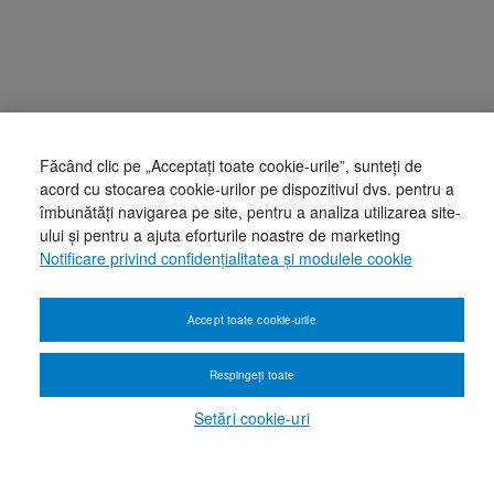
Făcând clic pe „Acceptați toate cookie-urile”, sunteți de
acord cu stocarea cookie-urilor pe dispozitivul dvs. pentru a
îmbunătăți navigarea pe site, pentru a analiza utilizarea site-
ului și pentru a ajuta eforturile noastre de marketing
Notificare privind confidențialitatea și modulele cookie
Accept toate cookie-urile
Respingeți toate
Setări cookie-uri