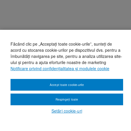
Făcând clic pe „Acceptați toate cookie-urile”, sunteți de
acord cu stocarea cookie-urilor pe dispozitivul dvs. pentru a
îmbunătăți navigarea pe site, pentru a analiza utilizarea site-
ului și pentru a ajuta eforturile noastre de marketing
Notificare privind confidențialitatea și modulele cookie
Accept toate cookie-urile
Respingeți toate
Setări cookie-uri