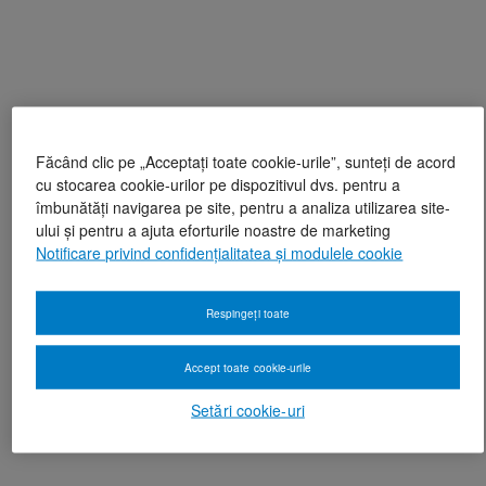
Făcând clic pe „Acceptați toate cookie-urile”, sunteți de acord
cu stocarea cookie-urilor pe dispozitivul dvs. pentru a
îmbunătăți navigarea pe site, pentru a analiza utilizarea site-
ului și pentru a ajuta eforturile noastre de marketing
Notificare privind confidențialitatea și modulele cookie
Respingeți toate
Accept toate cookie-urile
Setări cookie-uri