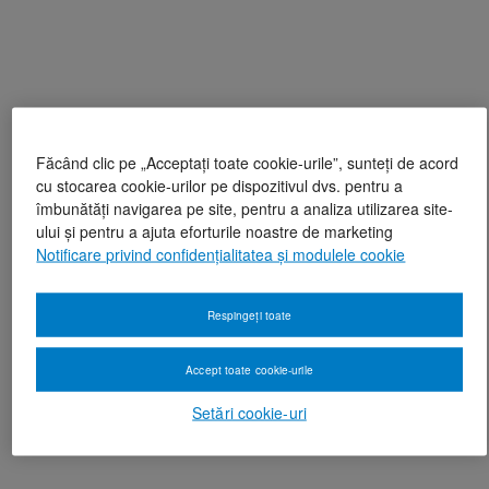
Făcând clic pe „Acceptați toate cookie-urile”, sunteți de acord
cu stocarea cookie-urilor pe dispozitivul dvs. pentru a
îmbunătăți navigarea pe site, pentru a analiza utilizarea site-
ului și pentru a ajuta eforturile noastre de marketing
Notificare privind confidențialitatea și modulele cookie
Respingeți toate
Accept toate cookie-urile
Setări cookie-uri