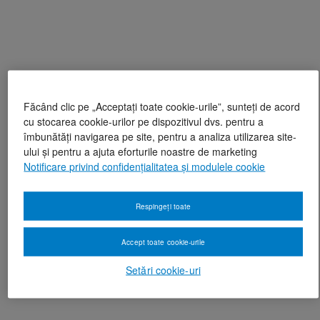
Făcând clic pe „Acceptați toate cookie-urile”, sunteți de acord
cu stocarea cookie-urilor pe dispozitivul dvs. pentru a
îmbunătăți navigarea pe site, pentru a analiza utilizarea site-
ului și pentru a ajuta eforturile noastre de marketing
Notificare privind confidențialitatea și modulele cookie
Respingeți toate
Accept toate cookie-urile
Setări cookie-uri