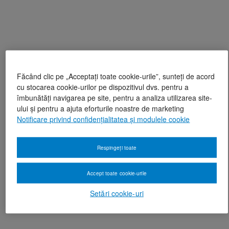
Făcând clic pe „Acceptați toate cookie-urile”, sunteți de acord
cu stocarea cookie-urilor pe dispozitivul dvs. pentru a
îmbunătăți navigarea pe site, pentru a analiza utilizarea site-
ului și pentru a ajuta eforturile noastre de marketing
Notificare privind confidențialitatea și modulele cookie
Respingeți toate
Accept toate cookie-urile
Setări cookie-uri