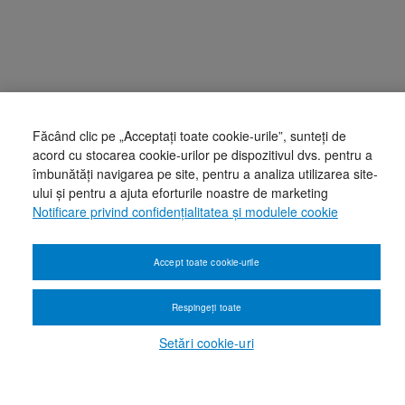
Făcând clic pe „Acceptați toate cookie-urile”, sunteți de
acord cu stocarea cookie-urilor pe dispozitivul dvs. pentru a
îmbunătăți navigarea pe site, pentru a analiza utilizarea site-
ului și pentru a ajuta eforturile noastre de marketing
Notificare privind confidențialitatea și modulele cookie
Accept toate cookie-urile
Respingeți toate
Setări cookie-uri