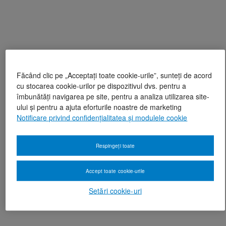
Făcând clic pe „Acceptați toate cookie-urile”, sunteți de acord
cu stocarea cookie-urilor pe dispozitivul dvs. pentru a
îmbunătăți navigarea pe site, pentru a analiza utilizarea site-
ului și pentru a ajuta eforturile noastre de marketing
Notificare privind confidențialitatea și modulele cookie
Respingeți toate
Accept toate cookie-urile
Setări cookie-uri