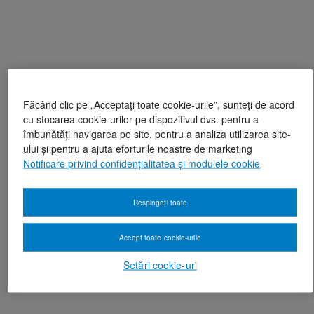
Făcând clic pe „Acceptați toate cookie-urile”, sunteți de acord
cu stocarea cookie-urilor pe dispozitivul dvs. pentru a
îmbunătăți navigarea pe site, pentru a analiza utilizarea site-
ului și pentru a ajuta eforturile noastre de marketing
Notificare privind confidențialitatea și modulele cookie
Respingeți toate
Accept toate cookie-urile
Setări cookie-uri