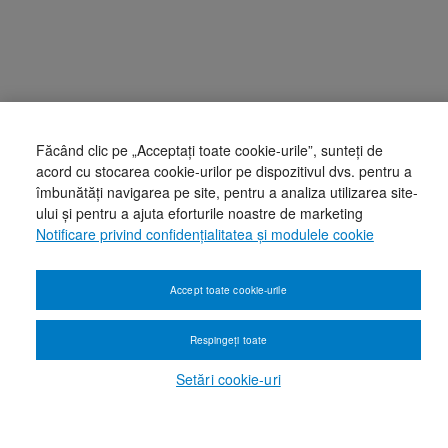
Făcând clic pe „Acceptați toate cookie-urile”, sunteți de
acord cu stocarea cookie-urilor pe dispozitivul dvs. pentru a
îmbunătăți navigarea pe site, pentru a analiza utilizarea site-
ului și pentru a ajuta eforturile noastre de marketing
Notificare privind confidențialitatea și modulele cookie
Accept toate cookie-urile
Respingeți toate
Setări cookie-uri