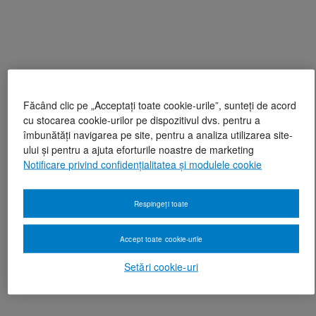
Făcând clic pe „Acceptați toate cookie-urile”, sunteți de acord
cu stocarea cookie-urilor pe dispozitivul dvs. pentru a
îmbunătăți navigarea pe site, pentru a analiza utilizarea site-
ului și pentru a ajuta eforturile noastre de marketing
Notificare privind confidențialitatea și modulele cookie
Respingeți toate
Accept toate cookie-urile
Setări cookie-uri