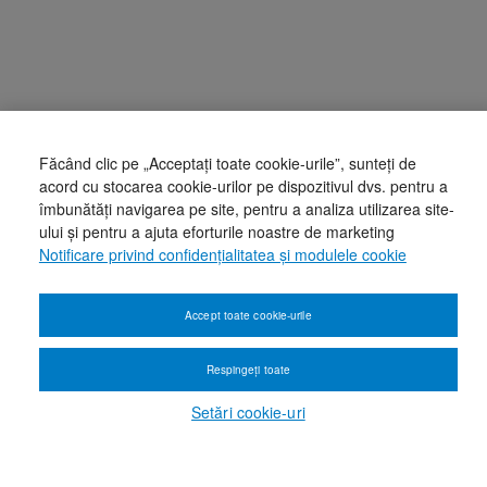
Făcând clic pe „Acceptați toate cookie-urile”, sunteți de
acord cu stocarea cookie-urilor pe dispozitivul dvs. pentru a
îmbunătăți navigarea pe site, pentru a analiza utilizarea site-
ului și pentru a ajuta eforturile noastre de marketing
Notificare privind confidențialitatea și modulele cookie
Accept toate cookie-urile
Respingeți toate
Setări cookie-uri