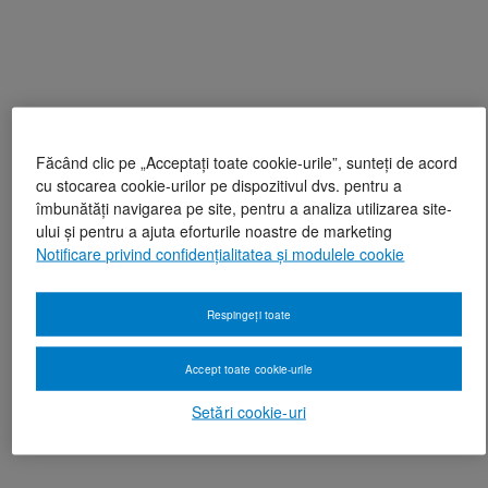
Făcând clic pe „Acceptați toate cookie-urile”, sunteți de acord
cu stocarea cookie-urilor pe dispozitivul dvs. pentru a
îmbunătăți navigarea pe site, pentru a analiza utilizarea site-
ului și pentru a ajuta eforturile noastre de marketing
Notificare privind confidențialitatea și modulele cookie
Respingeți toate
Accept toate cookie-urile
Setări cookie-uri