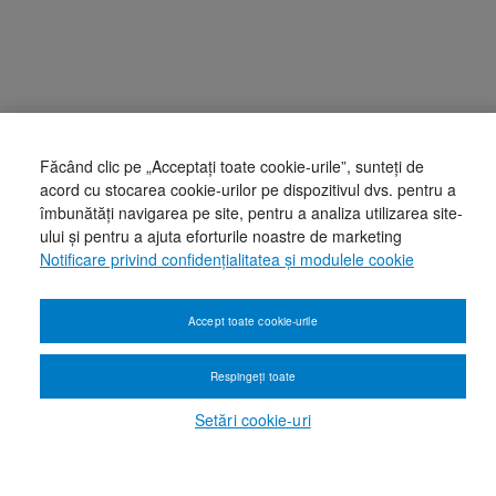
Făcând clic pe „Acceptați toate cookie-urile”, sunteți de
acord cu stocarea cookie-urilor pe dispozitivul dvs. pentru a
îmbunătăți navigarea pe site, pentru a analiza utilizarea site-
ului și pentru a ajuta eforturile noastre de marketing
Notificare privind confidențialitatea și modulele cookie
Accept toate cookie-urile
Respingeți toate
Setări cookie-uri