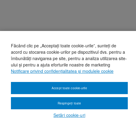
Făcând clic pe „Acceptați toate cookie-urile”, sunteți de
acord cu stocarea cookie-urilor pe dispozitivul dvs. pentru a
îmbunătăți navigarea pe site, pentru a analiza utilizarea site-
ului și pentru a ajuta eforturile noastre de marketing
Notificare privind confidențialitatea și modulele cookie
Accept toate cookie-urile
Respingeți toate
Setări cookie-uri