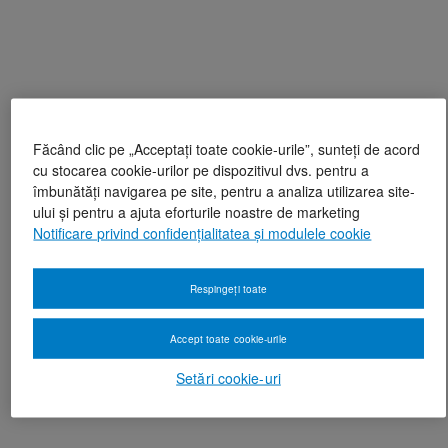
Făcând clic pe „Acceptați toate cookie-urile”, sunteți de acord
cu stocarea cookie-urilor pe dispozitivul dvs. pentru a
îmbunătăți navigarea pe site, pentru a analiza utilizarea site-
ului și pentru a ajuta eforturile noastre de marketing
Notificare privind confidențialitatea și modulele cookie
Respingeți toate
Accept toate cookie-urile
Setări cookie-uri