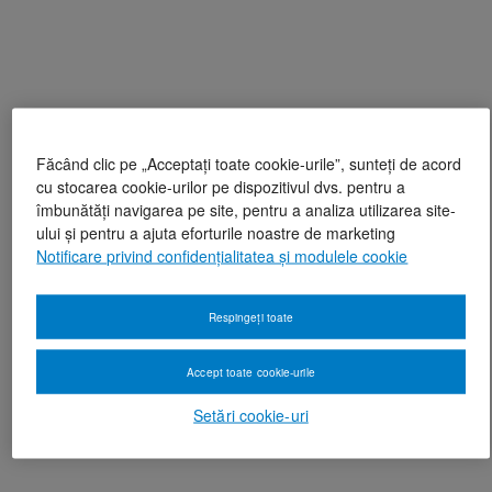
Făcând clic pe „Acceptați toate cookie-urile”, sunteți de acord
cu stocarea cookie-urilor pe dispozitivul dvs. pentru a
îmbunătăți navigarea pe site, pentru a analiza utilizarea site-
ului și pentru a ajuta eforturile noastre de marketing
Notificare privind confidențialitatea și modulele cookie
Respingeți toate
Accept toate cookie-urile
Setări cookie-uri