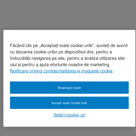
Făcând clic pe „Acceptați toate cookie-urile”, sunteți de acord
cu stocarea cookie-urilor pe dispozitivul dvs. pentru a
îmbunătăți navigarea pe site, pentru a analiza utilizarea site-
ului și pentru a ajuta eforturile noastre de marketing
Notificare privind confidențialitatea și modulele cookie
Respingeți toate
Accept toate cookie-urile
Setări cookie-uri