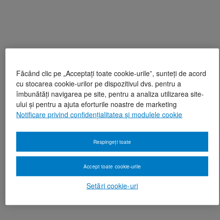
Făcând clic pe „Acceptați toate cookie-urile”, sunteți de acord
cu stocarea cookie-urilor pe dispozitivul dvs. pentru a
îmbunătăți navigarea pe site, pentru a analiza utilizarea site-
ului și pentru a ajuta eforturile noastre de marketing
Notificare privind confidențialitatea și modulele cookie
Respingeți toate
Accept toate cookie-urile
Setări cookie-uri