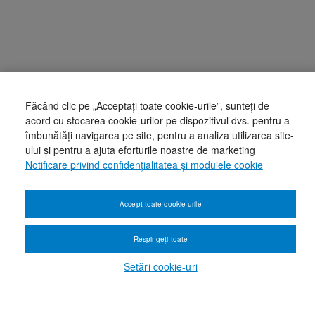
Făcând clic pe „Acceptați toate cookie-urile”, sunteți de
acord cu stocarea cookie-urilor pe dispozitivul dvs. pentru a
îmbunătăți navigarea pe site, pentru a analiza utilizarea site-
ului și pentru a ajuta eforturile noastre de marketing
Notificare privind confidențialitatea și modulele cookie
Accept toate cookie-urile
Respingeți toate
Setări cookie-uri