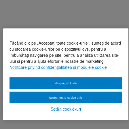
Făcând clic pe „Acceptați toate cookie-urile”, sunteți de acord
cu stocarea cookie-urilor pe dispozitivul dvs. pentru a
îmbunătăți navigarea pe site, pentru a analiza utilizarea site-
ului și pentru a ajuta eforturile noastre de marketing
Notificare privind confidențialitatea și modulele cookie
Respingeți toate
Accept toate cookie-urile
Setări cookie-uri