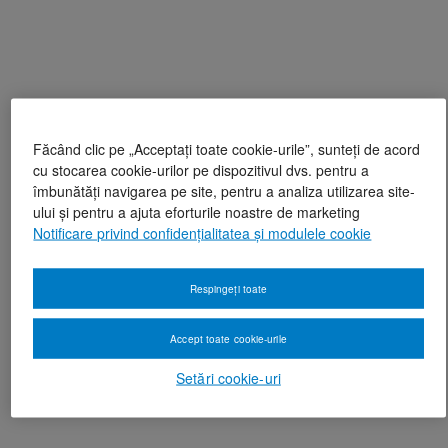
Făcând clic pe „Acceptați toate cookie-urile”, sunteți de acord
cu stocarea cookie-urilor pe dispozitivul dvs. pentru a
îmbunătăți navigarea pe site, pentru a analiza utilizarea site-
ului și pentru a ajuta eforturile noastre de marketing
Notificare privind confidențialitatea și modulele cookie
Respingeți toate
Accept toate cookie-urile
Setări cookie-uri