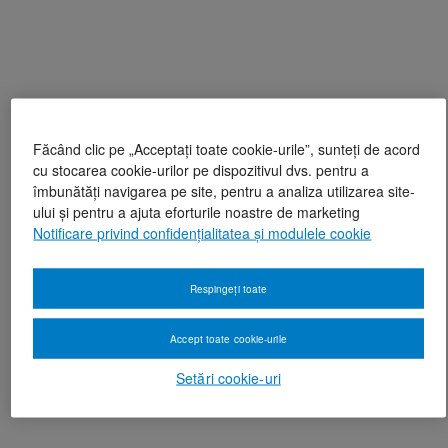
Făcând clic pe „Acceptați toate cookie-urile”, sunteți de acord
cu stocarea cookie-urilor pe dispozitivul dvs. pentru a
îmbunătăți navigarea pe site, pentru a analiza utilizarea site-
ului și pentru a ajuta eforturile noastre de marketing
Notificare privind confidențialitatea și modulele cookie
Respingeți toate
Accept toate cookie-urile
Setări cookie-uri