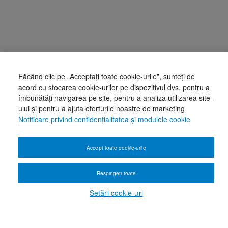
Făcând clic pe „Acceptați toate cookie-urile”, sunteți de
acord cu stocarea cookie-urilor pe dispozitivul dvs. pentru a
îmbunătăți navigarea pe site, pentru a analiza utilizarea site-
ului și pentru a ajuta eforturile noastre de marketing
Notificare privind confidențialitatea și modulele cookie
Accept toate cookie-urile
Respingeți toate
Setări cookie-uri