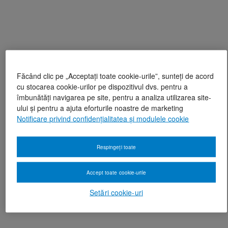
Făcând clic pe „Acceptați toate cookie-urile”, sunteți de acord
cu stocarea cookie-urilor pe dispozitivul dvs. pentru a
îmbunătăți navigarea pe site, pentru a analiza utilizarea site-
ului și pentru a ajuta eforturile noastre de marketing
Notificare privind confidențialitatea și modulele cookie
Respingeți toate
Accept toate cookie-urile
Setări cookie-uri