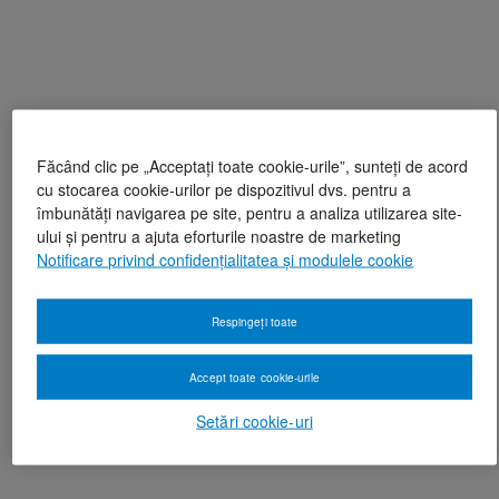
Făcând clic pe „Acceptați toate cookie-urile”, sunteți de acord
cu stocarea cookie-urilor pe dispozitivul dvs. pentru a
îmbunătăți navigarea pe site, pentru a analiza utilizarea site-
ului și pentru a ajuta eforturile noastre de marketing
Notificare privind confidențialitatea și modulele cookie
Respingeți toate
Accept toate cookie-urile
Setări cookie-uri