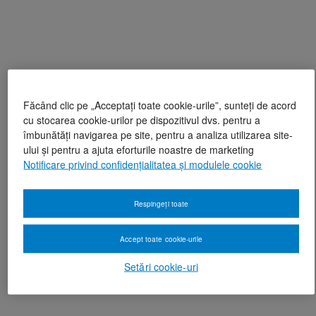
Făcând clic pe „Acceptați toate cookie-urile”, sunteți de acord
cu stocarea cookie-urilor pe dispozitivul dvs. pentru a
îmbunătăți navigarea pe site, pentru a analiza utilizarea site-
ului și pentru a ajuta eforturile noastre de marketing
Notificare privind confidențialitatea și modulele cookie
Respingeți toate
Accept toate cookie-urile
Setări cookie-uri