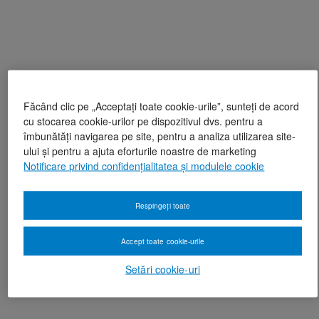
Făcând clic pe „Acceptați toate cookie-urile”, sunteți de acord
cu stocarea cookie-urilor pe dispozitivul dvs. pentru a
îmbunătăți navigarea pe site, pentru a analiza utilizarea site-
ului și pentru a ajuta eforturile noastre de marketing
Notificare privind confidențialitatea și modulele cookie
Respingeți toate
Accept toate cookie-urile
Setări cookie-uri