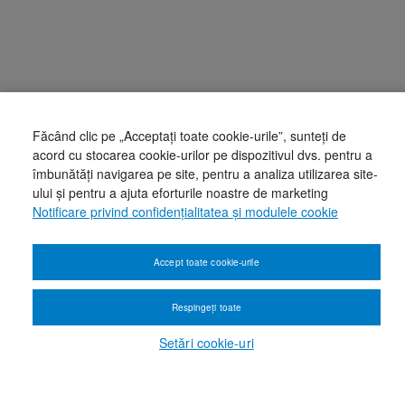
Făcând clic pe „Acceptați toate cookie-urile”, sunteți de
acord cu stocarea cookie-urilor pe dispozitivul dvs. pentru a
îmbunătăți navigarea pe site, pentru a analiza utilizarea site-
ului și pentru a ajuta eforturile noastre de marketing
Notificare privind confidențialitatea și modulele cookie
Accept toate cookie-urile
Respingeți toate
Setări cookie-uri