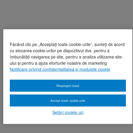
Făcând clic pe „Acceptați toate cookie-urile”, sunteți de acord
cu stocarea cookie-urilor pe dispozitivul dvs. pentru a
îmbunătăți navigarea pe site, pentru a analiza utilizarea site-
ului și pentru a ajuta eforturile noastre de marketing
Notificare privind confidențialitatea și modulele cookie
Respingeți toate
Accept toate cookie-urile
Setări cookie-uri