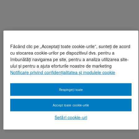
Făcând clic pe „Acceptați toate cookie-urile”, sunteți de acord
cu stocarea cookie-urilor pe dispozitivul dvs. pentru a
îmbunătăți navigarea pe site, pentru a analiza utilizarea site-
ului și pentru a ajuta eforturile noastre de marketing
Notificare privind confidențialitatea și modulele cookie
Respingeți toate
Accept toate cookie-urile
Setări cookie-uri