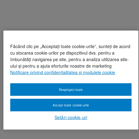
Făcând clic pe „Acceptați toate cookie-urile”, sunteți de acord
cu stocarea cookie-urilor pe dispozitivul dvs. pentru a
îmbunătăți navigarea pe site, pentru a analiza utilizarea site-
ului și pentru a ajuta eforturile noastre de marketing
Notificare privind confidențialitatea și modulele cookie
Respingeți toate
Accept toate cookie-urile
Setări cookie-uri