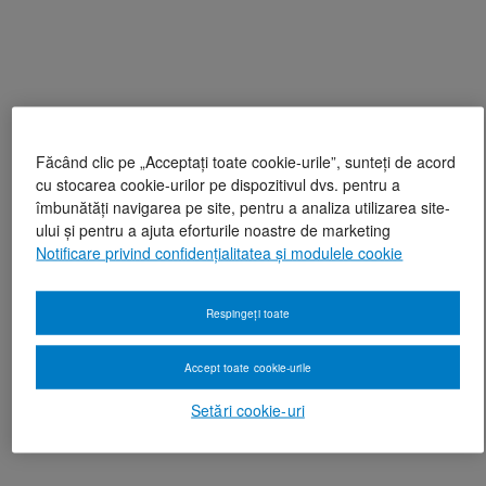
Făcând clic pe „Acceptați toate cookie-urile”, sunteți de acord
cu stocarea cookie-urilor pe dispozitivul dvs. pentru a
îmbunătăți navigarea pe site, pentru a analiza utilizarea site-
ului și pentru a ajuta eforturile noastre de marketing
Notificare privind confidențialitatea și modulele cookie
Respingeți toate
Accept toate cookie-urile
Setări cookie-uri