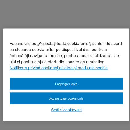
Făcând clic pe „Acceptați toate cookie-urile”, sunteți de acord
cu stocarea cookie-urilor pe dispozitivul dvs. pentru a
îmbunătăți navigarea pe site, pentru a analiza utilizarea site-
ului și pentru a ajuta eforturile noastre de marketing
Notificare privind confidențialitatea și modulele cookie
Respingeți toate
Accept toate cookie-urile
Setări cookie-uri