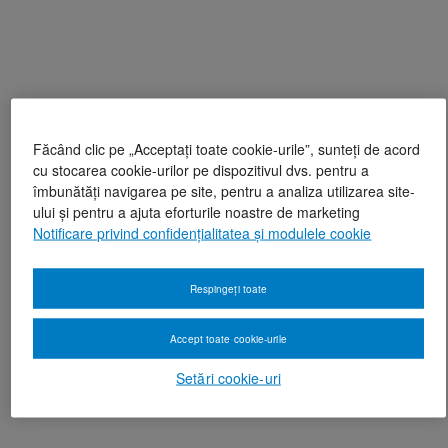
Făcând clic pe „Acceptați toate cookie-urile”, sunteți de acord
cu stocarea cookie-urilor pe dispozitivul dvs. pentru a
îmbunătăți navigarea pe site, pentru a analiza utilizarea site-
ului și pentru a ajuta eforturile noastre de marketing
Notificare privind confidențialitatea și modulele cookie
Respingeți toate
Accept toate cookie-urile
Setări cookie-uri