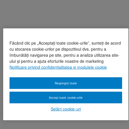
Făcând clic pe „Acceptați toate cookie-urile”, sunteți de acord
cu stocarea cookie-urilor pe dispozitivul dvs. pentru a
îmbunătăți navigarea pe site, pentru a analiza utilizarea site-
ului și pentru a ajuta eforturile noastre de marketing
Notificare privind confidențialitatea și modulele cookie
Respingeți toate
Accept toate cookie-urile
Setări cookie-uri