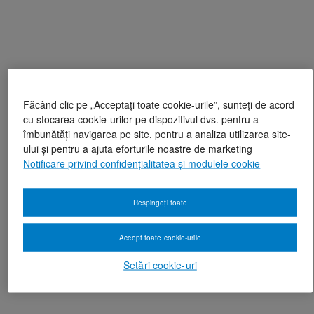
Făcând clic pe „Acceptați toate cookie-urile”, sunteți de acord
cu stocarea cookie-urilor pe dispozitivul dvs. pentru a
îmbunătăți navigarea pe site, pentru a analiza utilizarea site-
ului și pentru a ajuta eforturile noastre de marketing
Notificare privind confidențialitatea și modulele cookie
Respingeți toate
Accept toate cookie-urile
Setări cookie-uri