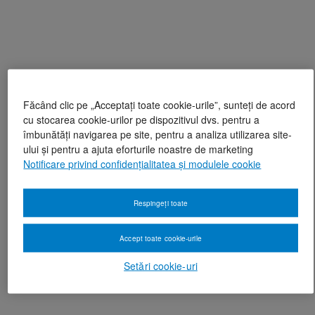
Făcând clic pe „Acceptați toate cookie-urile”, sunteți de acord
cu stocarea cookie-urilor pe dispozitivul dvs. pentru a
îmbunătăți navigarea pe site, pentru a analiza utilizarea site-
ului și pentru a ajuta eforturile noastre de marketing
Notificare privind confidențialitatea și modulele cookie
Respingeți toate
Accept toate cookie-urile
Setări cookie-uri