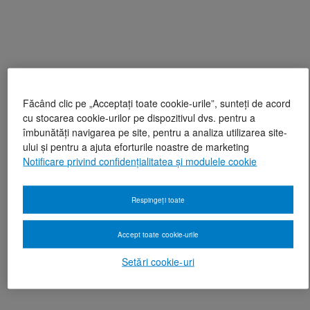
Făcând clic pe „Acceptați toate cookie-urile”, sunteți de acord
cu stocarea cookie-urilor pe dispozitivul dvs. pentru a
îmbunătăți navigarea pe site, pentru a analiza utilizarea site-
ului și pentru a ajuta eforturile noastre de marketing
Notificare privind confidențialitatea și modulele cookie
Respingeți toate
Accept toate cookie-urile
Setări cookie-uri